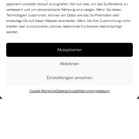
speichern und/oder darauf zuzugreifen. Wir tun dies, um das Surferlebnis zu
verbessern und um personalisierte Werbung anzuzeigen. Wenn Sie diesen
Technologien zustimmen, können wir Daten wie das Surfverhalten oder
eindeutige IDs auf dieser Website verarbeiten. Wenn Sie Ihre Zustimmung nicht
erteilen oder zurückziehen, können bestimmte Funktionen beeinträchtigt
werden.
Akzeptieren
Ablehnen
Einstellungen ansehen
Cookie-Richtlinie
Datenschutzerklärung
Impressum
Landesverband Oberösterreich des
Österreichischen Schachbundes
Kornstraße 7A
4060 Leonding
Mail: kontakt
@schach.at