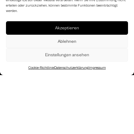
eindeutige IDs auf dieser Website verarbeiten. Wenn Sie Ihre Zustimmung nicht
erteilen oder zurückziehen, können bestimmte Funktionen beeinträchtigt
werden.
Akzeptieren
Ablehnen
Einstellungen ansehen
Cookie-Richtlinie
Datenschutzerklärung
Impressum
Landesverband Oberösterreich des
Österreichischen Schachbundes
Kornstraße 7A
4060 Leonding
Mail: kontakt
@schach.at