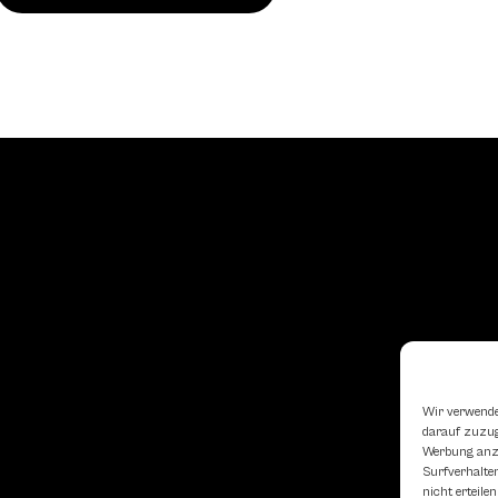
Wir verwende
darauf zuzugr
Werbung anzu
Surfverhalten
nicht erteil