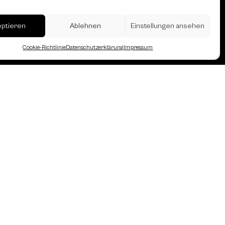
eptieren
Ablehnen
Einstellungen ansehen
erreich des Österreichischen
Cookie-Richtlinie
Datenschutzerklärung
Impressum