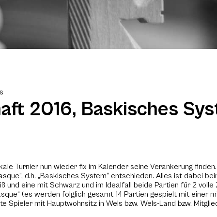
ls
aft 2016, Baskisches Sy
okale Turnier nun wieder fix im Kalender seine Verankerung find
asque“, d.h. „Baskisches System“ entschieden. Alles ist dabei b
iß und eine mit Schwarz und im Idealfall beide Partien für 2 volle
ue“ (es werden folglich gesamt 14 Partien gespielt mit einer m
rte Spieler mit Hauptwohnsitz in Wels bzw. Wels-Land bzw. Mitgl