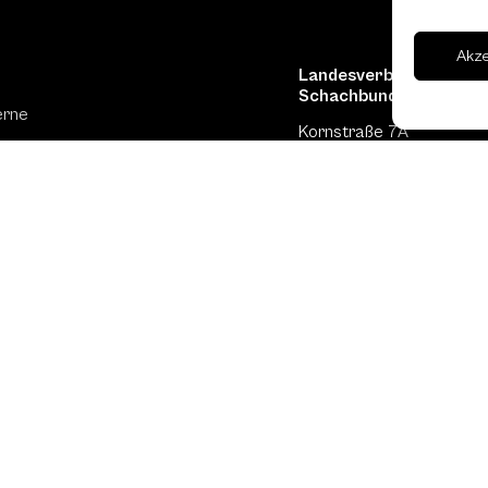
Akz
Landesverband Oberöst
Schachbundes
erne
Kornstraße 7A
4060 Leonding
Mail: kontakt
@schach.at
hfreundliche Lokale