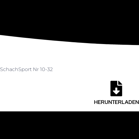
SchachSport Nr 10-32
HERUNTERLADEN