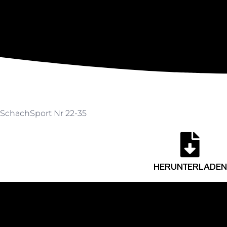
SchachSport Nr 22-35
HERUNTERLADEN