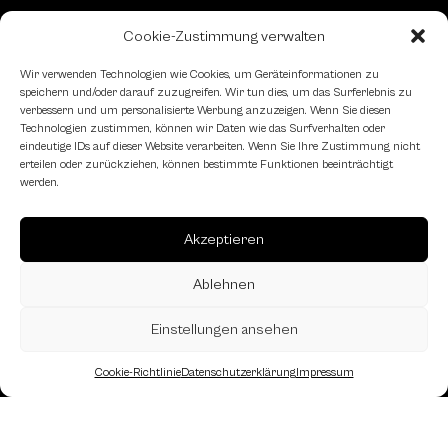
Cookie-Zustimmung verwalten
Kontaktformular
Wir verwenden Technologien wie Cookies, um Geräteinformationen zu
speichern und/oder darauf zuzugreifen. Wir tun dies, um das Surferlebnis zu
Schachfreundliche Lokale
verbessern und um personalisierte Werbung anzuzeigen. Wenn Sie diesen
Technologien zustimmen, können wir Daten wie das Surfverhalten oder
eindeutige IDs auf dieser Website verarbeiten. Wenn Sie Ihre Zustimmung nicht
erteilen oder zurückziehen, können bestimmte Funktionen beeinträchtigt
werden.
Akzeptieren
Ablehnen
Einstellungen ansehen
Cookie-Richtlinie
Datenschutzerklärung
Impressum