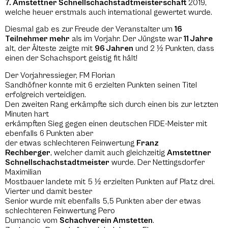
7. Amstettner
Schnellschachstadtmeisterschaft
2019,
welche heuer erstmals auch international gewertet wurde.
Diesmal gab es zur Freude der Veranstalter um
16
Teilnehmer mehr
als im Vorjahr. Der Jüngste war
11 Jahre
alt, der Älteste zeigte mit
96 Jahren
und 2 ½ Punkten, dass
einen der Schachsport geistig fit hält!
Der Vorjahressieger, FM Florian
Sandhöfner konnte mit 6 erzielten Punkten seinen Titel
erfolgreich verteidigen.
Den zweiten Rang erkämpfte sich durch einen bis zur letzten
Minuten hart
erkämpften Sieg gegen einen deutschen FIDE-Meister mit
ebenfalls 6 Punkten aber
der etwas schlechteren Feinwertung
Franz
Rechberger
, welcher damit auch gleichzeitig
Amstettner
Schnellschachstadtmeister
wurde. Der Nettingsdorfer
Maximilian
Mostbauer landete mit 5 ½ erzielten Punkten auf Platz drei.
Vierter und damit bester
Senior wurde mit ebenfalls 5,5 Punkten aber der etwas
schlechteren Feinwertung Pero
Dumancic vom
Schachverein Amstetten
.