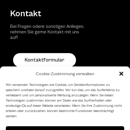
Kontakt
Bei Fragen odere sonstigen Anliegen,
nehmen Sie gerne Kontakt mit uns
auf!
Kontaktformular
Cookie-Zustimmung verwalten
Schachfreundliche Lokale
Wir verwenden Technologien wie Cookies, um Geräteinformationen zu
speichern und/oder darauf zuzugreifen. Wir tun dies, um das Surferlebnis zu
verbessern und um personalisierte Werbung anzuzeigen. Wenn Sie diesen
Technologien zustimmen, können wir Daten wie das Surfverhalten oder
eindeutige IDs auf dieser Website verarbeiten. Wenn Sie Ihre Zustimmung nicht
erteilen oder zurückziehen, können bestimmte Funktionen beeinträchtigt
werden.