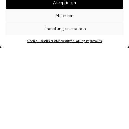
Akzeptieren
Ablehnen
Einstellungen ansehen
Cookie-Richtlinie
Datenschutzerklärung
Impressum
Landesverband Oberösterreich des
Österreichischen Schachbundes
Kornstraße 7A
4060 Leonding
Mail: kontakt
@schach.at