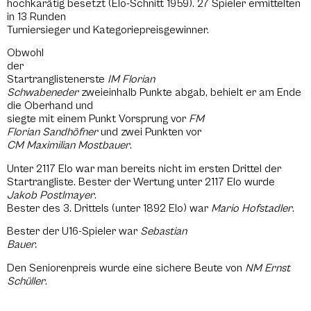
hochkarätig besetzt (Elo-Schnitt 1959). 27 Spieler ermittelten
in 13 Runden
Turniersieger und Kategoriepreisgewinner.
Obwohl
der
Startranglistenerste
IM Florian
Schwabeneder
zweieinhalb Punkte abgab, behielt er am Ende
die Oberhand und
siegte mit einem Punkt Vorsprung vor
FM
Florian Sandhöfner
und zwei Punkten vor
CM
Maximilian Mostbauer
.
Unter 2117 Elo war man bereits nicht im ersten Drittel der
Startrangliste. Bester der Wertung unter 2117 Elo wurde
Jakob Postlmayer
.
Bester des 3. Drittels (unter 1892 Elo) war
Mario Hofstadler
.
Bester der U16-Spieler war
Sebastian
Bauer.
Den Seniorenpreis wurde eine sichere Beute von
NM Ernst
Schüller
.