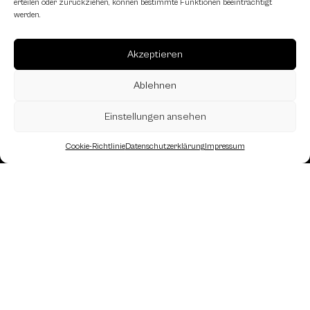
erteilen oder zurückziehen, können bestimmte Funktionen beeinträchtigt
werden.
Akzeptieren
Ablehnen
Einstellungen ansehen
Cookie-Richtlinie
Datenschutzerklärung
Impressum
Landesverband Oberösterreich des