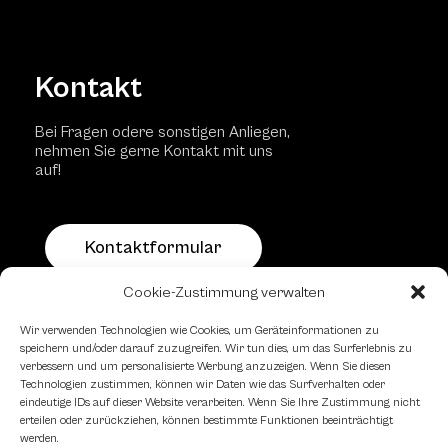
Kontakt
Bei Fragen odere sonstigen Anliegen,
nehmen Sie gerne Kontakt mit uns
auf!
Kontaktformular
Cookie-Zustimmung verwalten
Schachfreundliche Lokale
Wir verwenden Technologien wie Cookies, um Geräteinformationen zu
speichern und/oder darauf zuzugreifen. Wir tun dies, um das Surferlebnis zu
verbessern und um personalisierte Werbung anzuzeigen. Wenn Sie diesen
Technologien zustimmen, können wir Daten wie das Surfverhalten oder
eindeutige IDs auf dieser Website verarbeiten. Wenn Sie Ihre Zustimmung nicht
erteilen oder zurückziehen, können bestimmte Funktionen beeinträchtigt
werden.