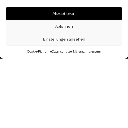
Akzeptieren
Ablehnen
Einstellungen ansehen
Cookie-Richtlinie
Datenschutzerklärung
Impressum
Landesverband Oberösterreich des
Österreichischen Schachbundes
Kornstraße 7A
4060 Leonding
Mail: kontakt
@schach.at