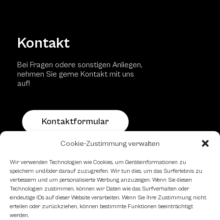
Kontakt
Bei Fragen odere sonstigen Anliegen,
nehmen Sie gerne Kontakt mit uns
auf!
Kontaktformular
Cookie-Zustimmung verwalten
Schachfreundliche Lokale
Wir verwenden Technologien wie Cookies, um Geräteinformationen zu
speichern und/oder darauf zuzugreifen. Wir tun dies, um das Surferlebnis zu
verbessern und um personalisierte Werbung anzuzeigen. Wenn Sie diesen
Technologien zustimmen, können wir Daten wie das Surfverhalten oder
eindeutige IDs auf dieser Website verarbeiten. Wenn Sie Ihre Zustimmung nicht
erteilen oder zurückziehen, können bestimmte Funktionen beeinträchtigt
werden.