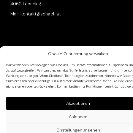
4060 Leonding
Mail: kontakt
@schach.at
Cookie-Zustimmung verwalten
Wir verwenden Technologien wie Cookies, um Geräteinformationen zu speichern un
darauf zuzugreifen. Wir tun dies, um das Surferlebnis zu verbessern und um persona
Werbung anzuzeigen. Wenn Sie diesen Technologien zustimmen, können wir Daten 
Surfverhalten oder eindeutige IDs auf dieser Website verarbeiten. Wenn Sie Ihre Zu
nicht erteilen oder zurückziehen, können bestimmte Funktionen beeinträchtigt wer
2026 | Landesverband Oberösterreich des
Akzeptieren
Österreichischen Schachbundes
Ablehnen
Impressum
Cookie-Richtlinie (EU)
Datenschutz
Einstellungen ansehen