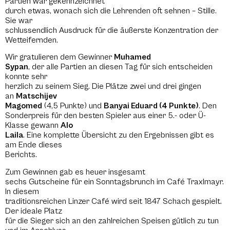
Partien war gekennzeichnet
durch etwas, wonach sich die Lehrenden oft sehnen – Stille.
Sie war
schlussendlich Ausdruck für die äußerste Konzentration der
Wetteifernden.
Wir gratulieren dem Gewinner
Muhamed
Sypan
, der alle Partien an diesen Tag für sich entscheiden
konnte sehr
herzlich zu seinem Sieg. Die Plätze zwei und drei gingen
an
Matschijev
Magomed
(4,5 Punkte) und
Banyai Eduard (4 Punkte)
. Den
Sonderpreis für den besten Spieler aus einer 5.- oder Ü-
Klasse gewann
Alo
Laila
. Eine komplette Übersicht zu den Ergebnissen gibt es
am Ende dieses
Berichts.
Zum Gewinnen gab es heuer insgesamt
sechs Gutscheine für ein Sonntagsbrunch im Café Traxlmayr.
In diesem
traditionsreichen Linzer Café wird seit 1847 Schach gespielt.
Der ideale Platz
für die Sieger sich an den zahlreichen Speisen gütlich zu tun