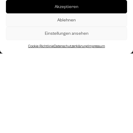
Akzeptieren
Ablehnen
Einstellungen ansehen
Cookie-Richtlinie
Datenschutzerklärung
Impressum
Landesverband Oberösterreich des
Österreichischen Schachbundes
Kornstraße 7A
4060 Leonding
Mail: kontakt
@schach.at