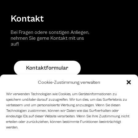
Kontakt
Bei Fragen odere sonstigen Anliegen,
nehmen Sie gerne Kontakt mit uns
auf!
Kontaktformular
Cookie-Zustimmung verwalten
Schachfreundliche Lokale
Wir verwenden Technologien wie Cookies, um Geräteinformationen zu
speichern und/oder darauf zuzugreifen. Wir tun dies, um das Surferlebnis zu
verbessern und um personalisierte Werbung anzuzeigen. Wenn Sie diesen
Technologien zustimmen, können wir Daten wie das Surfverhalten oder
eindeutige IDs auf dieser Website verarbeiten. Wenn Sie Ihre Zustimmung nicht
erteilen oder zurückziehen, können bestimmte Funktionen beeinträchtigt
werden.