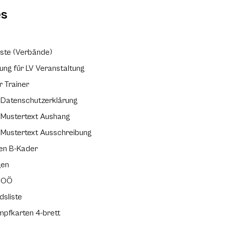
es
iste (Verbände)
ng für LV Veranstaltung
r Trainer
Datenschutzerklärung
Mustertext Aushang
ustertext Ausschreibung
ien B-Kader
gen
e OÖ
dsliste
pfkarten 4-brett