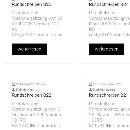
Rundschreiben 825
Rundschreiben 824
Protokoll der
Protokoll der
Vorstandssitzung vom 21.
Vorstandssitzung vo
April 2026 Version 2.00
März 2026 Version 
RS
RS
825_V2.00Herunterladen
824_V2.01Herunterl
weiterlesen
weiterlesen
12 Dezember, 2025
07 November, 2025
Didi Hiermann
Didi Hiermann
Rundschreiben 822
Rundschreiben 821
Protokoll der
Protokoll der
Vorstandssitzung vom 9.
Vorstandssitzung v
Dezember 2025 Version
28.Oktober 2025 Ve
1.01 RS
1.01 RS-
822_V1.01Herunterladen
821_V1.01Herunterla