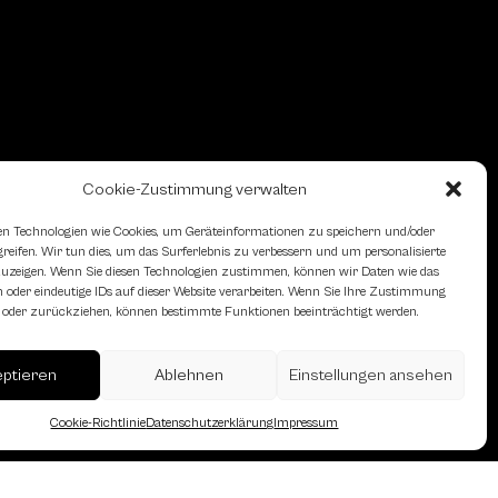
Cookie-Zustimmung verwalten
n Technologien wie Cookies, um Geräteinformationen zu speichern und/oder
eifen. Wir tun dies, um das Surferlebnis zu verbessern und um personalisierte
zeigen. Wenn Sie diesen Technologien zustimmen, können wir Daten wie das
 oder eindeutige IDs auf dieser Website verarbeiten. Wenn Sie Ihre Zustimmung
en oder zurückziehen, können bestimmte Funktionen beeinträchtigt werden.
erreich des Österreichischen
eptieren
Ablehnen
Einstellungen ansehen
Cookie-Richtlinie
Datenschutzerklärung
Impressum