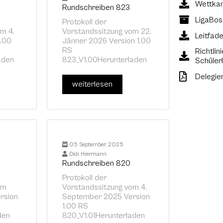
Wettkam
Rundschreiben 823
LigaBo
Protokoll der
m 4.
Vorstandssitzung vom 22.
Leitfad
1.00
Jänner 2026 Version 1.00
RS
Richtli
aden
823_V1.00Herunterladen
Schüler
Delegie
weiterlesen
05 September, 2025
Didi Hiermann
Rundschreiben 820
Protokoll der
om
Vorstandssitzung vom 4.
rsion
September 2025 Version
1.00 RS
den
820_V1.01Herunterladen