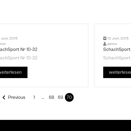
 Juni, 2015
10 Juni, 2015
min
admin
achSport Nr 10-32
SchachSport 
achSport Nr 10-32
SchachSport 
weiterlesen
weiterlese
Previous
1
…
68
69
70