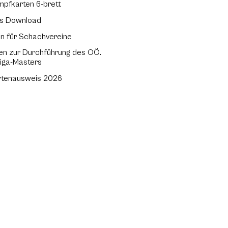
pfkarten 6-brett
ss Download
en für Schachvereine
nien zur Durchführung des OÖ.
liga-Masters
rtenausweis 2026