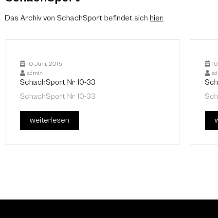
Das Archiv von SchachSport befindet sich
hier
.
10 Juni, 2015
10
admin
ad
SchachSport Nr 10-33
Sch
SchachSport Nr 10-33
Sch
weiterlesen