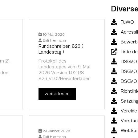
Divers
TuWO
Adressl
10 Mai, 2026
Didi Hiermann
Bewerbu
Rundschreiben 826 (
Liste de
Landestag )
m 21.
Protokoll des
DSGVO 
Landestages vom 9. Mai
DSGVO 
aden
2026 Version 1.02 RS
826_V1.02Herunterladen
DSGVO M
Richtlin
weiterlesen
Satzun
Verein
Vorstan
Wettkam
23 Jänner, 2026
Didi Hiermann