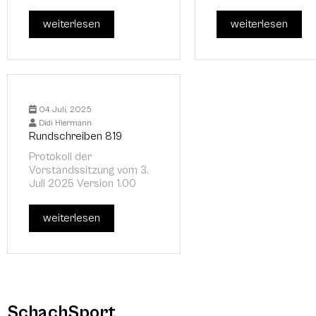
weiterlesen
weiterlesen
04 Juli, 2025
Didi Hiermann
Rundschreiben 819
Protokoll der
Vorstandssitzung vom 3.
Juli 2025 Version 1.00
weiterlesen
SchachSport