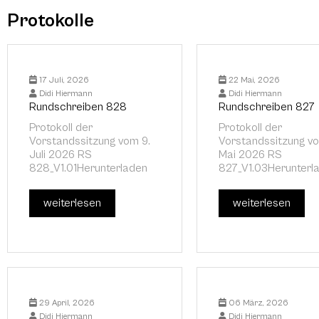
Protokolle
17 Juli, 2026
22 Mai, 2026
Didi Hiermann
Didi Hiermann
Rundschreiben 828
Rundschreiben 827
Protokoll der
Protokoll der
Vorstandssitzung vom 9.
Vorstandssitzung vo
Juli 2026 RS
Mai 2026 RS
828_V1.01Herunterladen
827_V1.03Herunterl
weiterlesen
weiterlesen
29 April, 2026
06 März, 2026
Didi Hiermann
Didi Hiermann