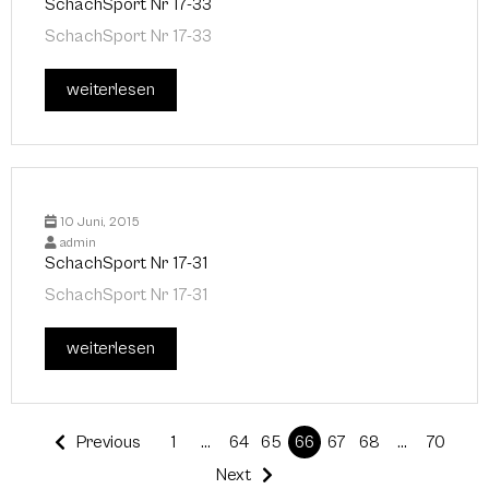
SchachSport Nr 17-33
SchachSport Nr 17-33
weiterlesen
10 Juni, 2015
admin
SchachSport Nr 17-31
SchachSport Nr 17-31
weiterlesen
Previous
1
…
64
65
66
67
68
…
70
Next