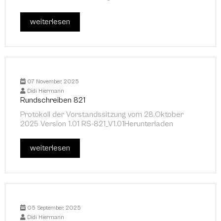
weiterlesen
07 November, 2025
Didi Hiermann
Rundschreiben 821
Protokoll der Vorstandssitzung vom 28.Oktober
2025 Version 1.01 RS-821_V1.01Herunterladen
weiterlesen
05 September, 2025
Didi Hiermann