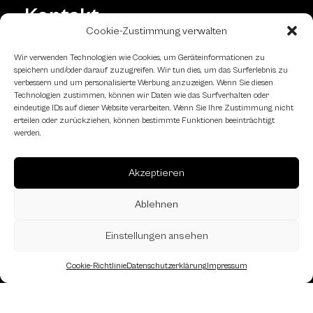
Kontakt
Cookie-Zustimmung verwalten
Bei Fragen odere sonstigen Anliegen,
Wir verwenden Technologien wie Cookies, um Geräteinformationen zu
nehmen Sie gerne Kontakt mit uns
speichern und/oder darauf zuzugreifen. Wir tun dies, um das Surferlebnis zu
auf!
verbessern und um personalisierte Werbung anzuzeigen. Wenn Sie diesen
Technologien zustimmen, können wir Daten wie das Surfverhalten oder
eindeutige IDs auf dieser Website verarbeiten. Wenn Sie Ihre Zustimmung nicht
erteilen oder zurückziehen, können bestimmte Funktionen beeinträchtigt
Kontaktformular
werden.
Akzeptieren
Schachfreundliche Lokale
Ablehnen
Einstellungen ansehen
Cookie-Richtlinie
Datenschutzerklärung
Impressum